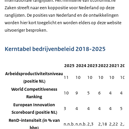
internationale ranglijsten. Het ministerie van Economische
Zaken streeft naar een koppositie voor Nederland op deze
ranglijsten. De posities van Nederland en de ontwikkelingen
worden hier kort toegelicht en worden elders op deze website
uitvoeriger besproken.
Kerntabel bedrijvenbeleid 2018-2025
2025
2024
2023
2022
2021
202
Arbeidsproductiviteitsniveau
11
10
10
10
10
10
(positie NL)
World Competitiveness
10
9
5
6
4
4
Ranking
European Innovation
3
4
4
4
4
5
Scoreboard (positie NL)
RenD-intensiteit (in % van
n.n.b.
n.n.b.
2,3
2,18
2,22
2,27
bbp)