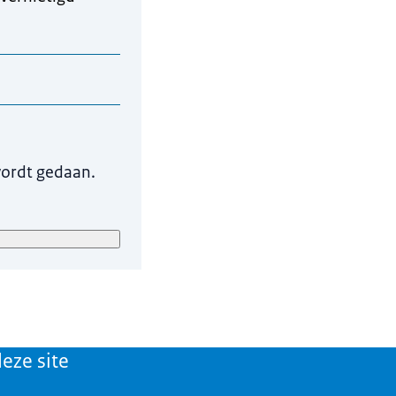
 zijn om uw vraag te
wordt gedaan.
r onze eigen
verwijderd.
eze site