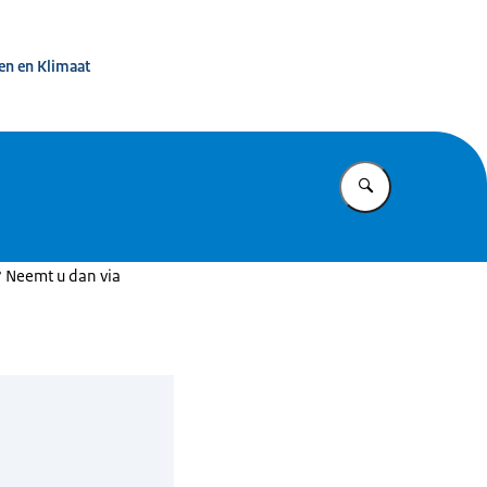
d in beeld
en en Klimaat
Vul in wat u z
? Neemt u dan via