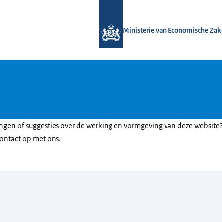
Naar de homepage van Bedrijvenbelei
Ministerie van Economische Zak
ngen of suggesties over de werking en vormgeving van deze website
ontact op met ons.
en a.u.b.