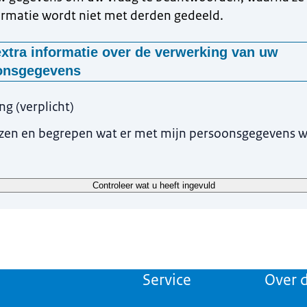
rmatie wordt niet met derden gedeeld.
xtra informatie over de verwerking van uw
onsgegevens
rden deze gegevens gevraagd?
ing
(
verplicht
)
en uw gegevens, met uw toestemming, omdat wij anders niet in staat
ezen en begrepen wat er met mijn persoonsgegevens 
den
anier worden uw gegevens verwerkt?
ken uw gegevens om uw vraag te beantwoorden. Uw vraag wordt doo
Controleer wat u heeft ingevuld
s beantwoord. Uw gegevens worden niet met derden gedeeld.
waren wij uw gegevens?
uw vraag hebben beantwoord worden uw gegevens uit onze systemen 
Service
Over d
w rechten?