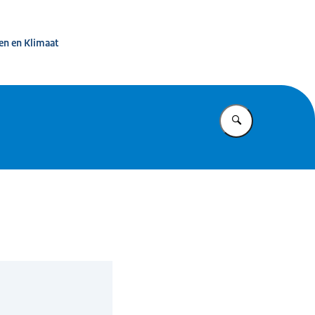
d in beeld
en en Klimaat
Vul in wat u z