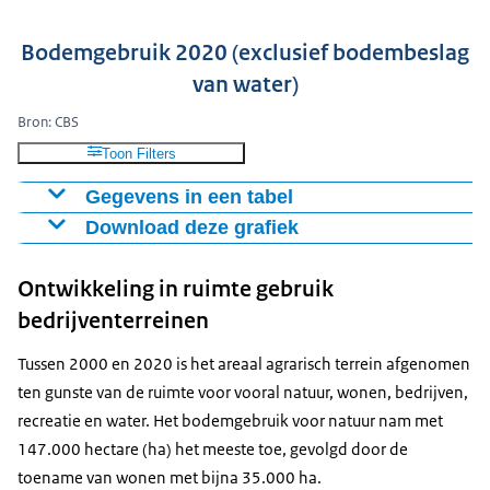
Bodemgebruik 2020 (exclusief bodembeslag
van water)
Bron: CBS
Toon Filters
Gegevens in een tabel
Download deze grafiek
% van
Bodemgebruik 2020
totaal
Figuur als PNG
Ontwikkeling in ruimte gebruik
Agrarisch terrein
62,6%
Download CSV-bestand
bedrijventerreinen
Bos en open natuurlijk terrein
18,7%
Bebouwd terrein - Woonterrein
7,4%
Tussen 2000 en 2020 is het areaal agrarisch terrein afgenomen
Recreatieterrein
3,3%
ten gunste van de ruimte voor vooral natuur, wonen, bedrijven,
Verkeersterrein
2,9%
recreatie en water. Het bodemgebruik voor natuur nam met
Bebouwd terrein - Bedrijfsterrein
2,8%
147.000 hectare (ha) het meeste toe, gevolgd door de
Bebouwd terrein - Overig bebouwd
toename van wonen met bijna 35.000 ha.
1,2%