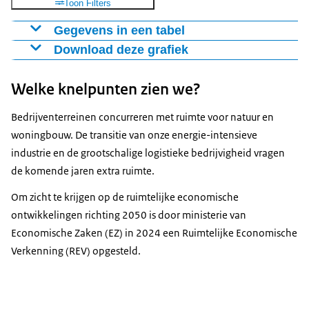
Toon Filters
Gegevens in een tabel
Download deze grafiek
Verschil in ha 2017-
Bodemgebruik 2017-2000
2000 (x 1000 ha.)
Figuur als PNG
Welke knelpunten zien we?
Agrarisch terrein
-213015
Download CSV-bestand
Bebouwd terrein - overig
-42649
Bedrijventerreinen concurreren met ruimte voor natuur en
bebouwd terrein
woningbouw. De transitie van onze energie-intensieve
Verkeersterrein
-11573
industrie en de grootschalige logistieke bedrijvigheid vragen
Semi-bebouwd terrein
-8368
de komende jaren extra ruimte.
Recreatieterrein
17462
Om zicht te krijgen op de ruimtelijke economische
Bebouwd terrein -
22758
ontwikkelingen richting 2050 is door ministerie van
bedrijfsterrein
Economische Zaken (EZ) in 2024 een Ruimtelijke Economische
Bebouwd terrein -
34646
Verkenning (REV) opgesteld.
woonterrein
Bos en open natuurlijk
147119
terrein