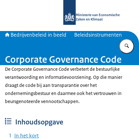
Naar de homepage van Bedrijvenbele
Ministerie van Economische
Zaken en Klimaat
Bedrijvenbeleid in beeld
Beleidsinstrumenten
Vu
Corporate Governance Code
De Corporate Governance Code verbetert de bestuurlijke
verantwoording en informatievoorziening. Op die manier
draagt de code bij aan transparantie over het
ondernemingsbestuur en daarmee ook het vertrouwen in
beursgenoteerde vennootschappen.
Inhoudsopgave
In het kort