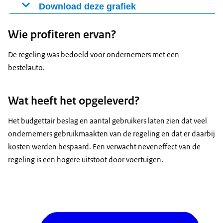
Download deze grafiek
€ mln
2024
1.700
Figuur als PNG
Wie profiteren ervan?
2025
0
Download CSV-bestand
2026
0
De regeling was bedoeld voor ondernemers met een
bestelauto.
Wat heeft het opgeleverd?
Het budgettair beslag en aantal gebruikers laten zien dat veel
ondernemers gebruikmaakten van de regeling en dat er daarbij
kosten werden bespaard. Een verwacht neveneffect van de
regeling is een hogere uitstoot door voertuigen.