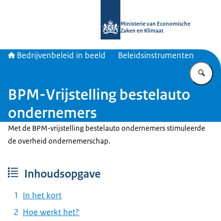
Naar de homepage van Bedrijvenbele
Ministerie van Economische
Zaken en Klimaat
Bedrijvenbeleid in beeld
Beleidsinstrumenten
Vu
BPM-Vrijstelling bestelauto
ondernemers
Met de BPM-vrijstelling bestelauto ondernemers stimuleerde
de overheid ondernemerschap.
Inhoudsopgave
In het kort
Hoe werkt het?