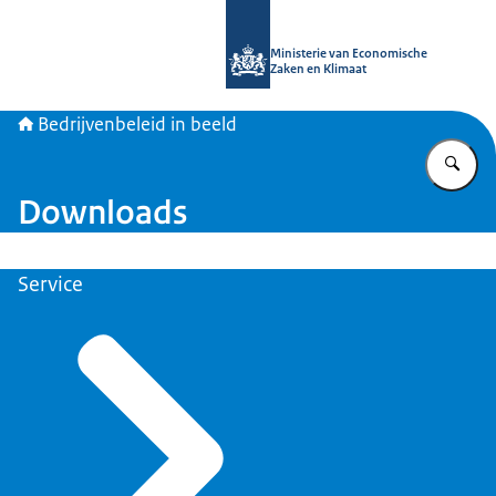
Naar de homepage van Bedrijvenbele
Ministerie van Economische
Zaken en Klimaat
Bedrijvenbeleid in beeld
Vu
Downloads
Service