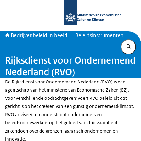
Naar de homepage van Bedrijvenbele
Ministerie van Economische
Zaken en Klimaat
Bedrijvenbeleid in beeld
Beleidsinstrumenten
Vu
Rijksdienst voor Ondernemend
Nederland (RVO)
De Rijksdienst voor Ondernemend Nederland (RVO) is een
agentschap van het ministerie van Economische Zaken (EZ).
Voor verschillende opdrachtgevers voert RVO beleid uit dat
gericht is op het creëren van een gunstig ondernemersklimaat.
RVO adviseert en ondersteunt ondernemers en
beleidsmedewerkers op het gebied van duurzaamheid,
zakendoen over de grenzen, agrarisch ondernemen en
innovatie.