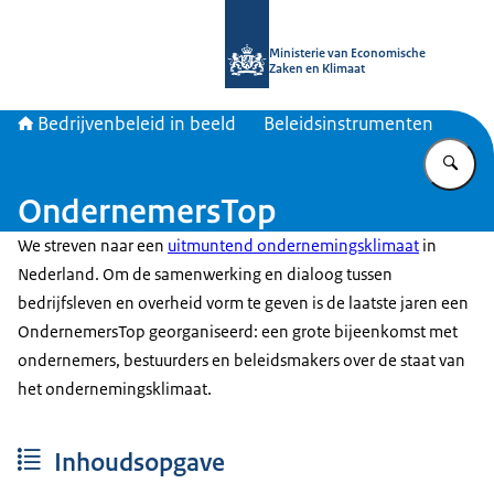
Naar de homepage van Bedrijvenbele
Ministerie van Economische
Zaken en Klimaat
Bedrijvenbeleid in beeld
Beleidsinstrumenten
Vu
OndernemersTop
We streven naar een
uitmuntend ondernemingsklimaat
in
Nederland. Om de samenwerking en dialoog tussen
bedrijfsleven en overheid vorm te geven is de laatste jaren een
OndernemersTop georganiseerd: een grote bijeenkomst met
ondernemers, bestuurders en beleidsmakers over de staat van
het ondernemingsklimaat.
Inhoudsopgave