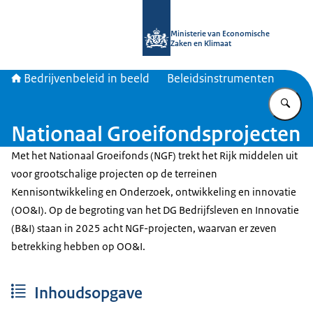
Naar de homepage van Bedrijvenbele
Ministerie van Economische
Zaken en Klimaat
Bedrijvenbeleid in beeld
Beleidsinstrumenten
Vu
Nationaal Groeifondsprojecten
Met het Nationaal Groeifonds (NGF) trekt het Rijk middelen uit
voor grootschalige projecten op de terreinen
Kennisontwikkeling en Onderzoek, ontwikkeling en innovatie
(OO&I). Op de begroting van het DG Bedrijfsleven en Innovatie
(B&I) staan in 2025 acht NGF-projecten, waarvan er zeven
betrekking hebben op OO&I.
Inhoudsopgave