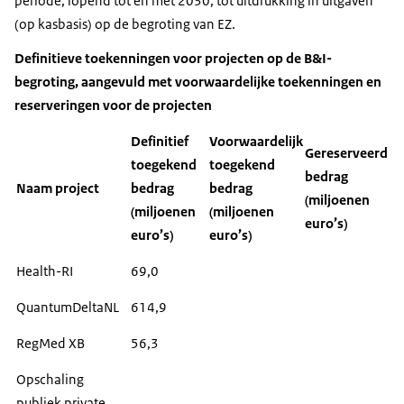
periode, lopend tot en met 2030, tot uitdrukking in uitgaven
(op kasbasis) op de begroting van EZ.
Definitieve toekenningen voor projecten op de B&I-
begroting, aangevuld met voorwaardelijke toekenningen en
reserveringen voor de projecten
Definitief
Voorwaardelijk
Gereserveerd
toegekend
toegekend
bedrag
Naam project
bedrag
bedrag
(miljoenen
(miljoenen
(miljoenen
euro’s)
euro’s)
euro’s)
Health-RI
69,0
QuantumDeltaNL
614,9
RegMed XB
56,3
Opschaling
publiek private