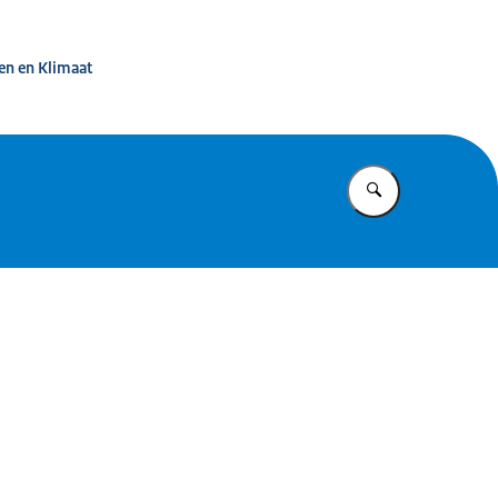
d in beeld
en en Klimaat
Vul in wat u z