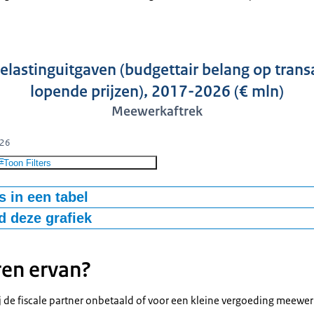
elastinguitgaven (budgettair belang op transa
lopende prijzen), 2017-2026 (€ mln)
Meewerkaftrek
026
Toon Filters
 in een tabel
 deze grafiek
guitgave aan de Meewerkaftrek
ren ervan?
-bestand
de fiscale partner onbetaald of voor een kleine vergoeding meewer