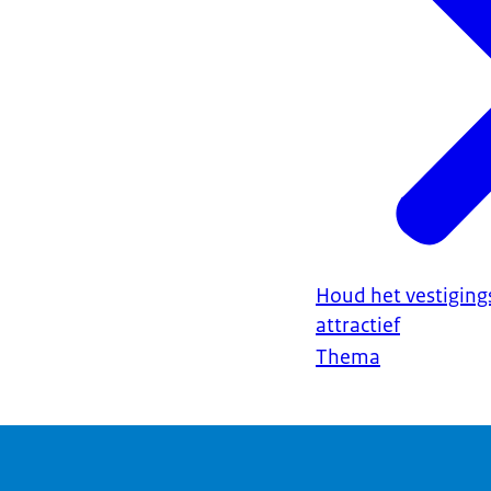
Houd het vestiging
attractief
Thema