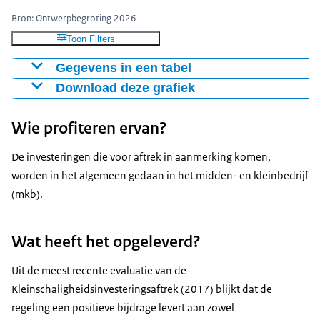
Bron: Ontwerpbegroting 2026
Toon Filters
Gegevens in een tabel
Download deze grafiek
� mln
2017
382
Figuur als PNG
Wie profiteren ervan?
2018
400
Download CSV-bestand
2019
436
De investeringen die voor aftrek in aanmerking komen,
2020
415
worden in het algemeen gedaan in het midden- en kleinbedrijf
2021
446
(mkb).
2022
448
2023
622
Wat heeft het opgeleverd?
2024
552
2025
563
Uit de meest recente evaluatie van de
2026
579
Kleinschaligheidsinvesteringsaftrek (2017) blijkt dat de
regeling een positieve bijdrage levert aan zowel