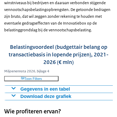
winstniveaus bij bedrijven en daaraan verbonden stijgende
vennootschapsbelastingopbrengsten. De getoonde bedragen
zijn bruto, dat wil zeggen zonder rekening te houden met
eventuele gedragseffecten van de Innovatiebox op de
belastinggrondslag bij de vennootschapsbelasting.
Belastingvoordeel (budgettair belang op
transactiebasis in lopende prijzen), 2021-
2026 (€ mln)
Miljoenennota 2026, bijlage 4
Toon Filters
Gegevens in een tabel
Download deze grafiek
Belastingvoordeel Innovatiebox
2021
1958
Figuur als PNG
Wie profiteren ervan?
2022
2518
Download CSV-bestand