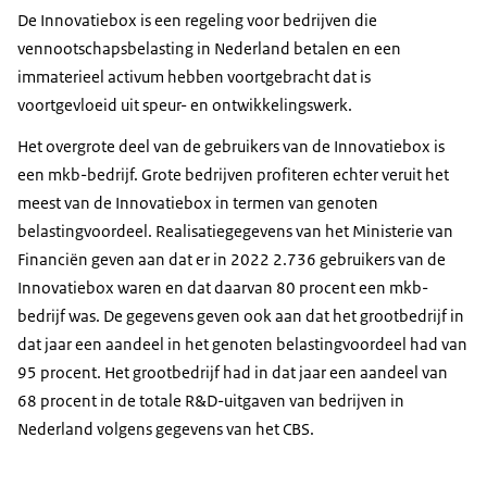
2023
2718
De Innovatiebox is een regeling voor bedrijven die
2024
2694
vennootschapsbelasting in Nederland betalen en een
2025
2898
immaterieel activum hebben voortgebracht dat is
2026
2954
voortgevloeid uit speur- en ontwikkelingswerk.
Het overgrote deel van de gebruikers van de Innovatiebox is
een mkb-bedrijf. Grote bedrijven profiteren echter veruit het
meest van de Innovatiebox in termen van genoten
belastingvoordeel. Realisatiegegevens van het Ministerie van
Financiën geven aan dat er in 2022 2.736 gebruikers van de
Innovatiebox waren en dat daarvan 80 procent een mkb-
bedrijf was. De gegevens geven ook aan dat het grootbedrijf in
dat jaar een aandeel in het genoten belastingvoordeel had van
95 procent. Het grootbedrijf had in dat jaar een aandeel van
68 procent in de totale R&D-uitgaven van bedrijven in
Nederland volgens gegevens van het CBS.