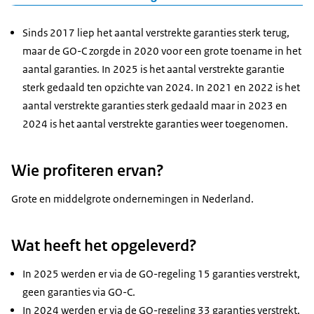
GO Omvang verstrekte
verstrekte garanties (�
Figuur als PNG
garanties (� mln)
mln)
Sinds 2017 liep het aantal verstrekte garanties sterk terug,
Download CSV-bestand
maar de GO-C zorgde in 2020 voor een grote toename in het
2012
103,0
aantal garanties. In 2025 is het aantal verstrekte garantie
2013
103,0
sterk gedaald ten opzichte van 2024. In 2021 en 2022 is het
2014
82,0
aantal verstrekte garanties sterk gedaald maar in 2023 en
2015
137,0
2024 is het aantal verstrekte garanties weer toegenomen.
2016
58,0
2017
91,0
Wie profiteren ervan?
2018
56,0
2019
45,1
Grote en middelgrote ondernemingen in Nederland.
2020
158,0
572,1
2021
33,5
91,3
Wat heeft het opgeleverd?
2022
11,0
2,0
2023
40,7
0
In 2025 werden er via de GO-regeling 15 garanties verstrekt,
2024
36,2
0
geen garanties via GO-C.
2025
8,2
0
In 2024 werden er via de GO-regeling 33 garanties verstrekt,