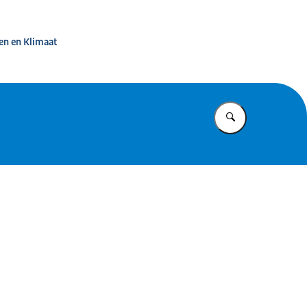
d in beeld
en en Klimaat
Vul in wat u z