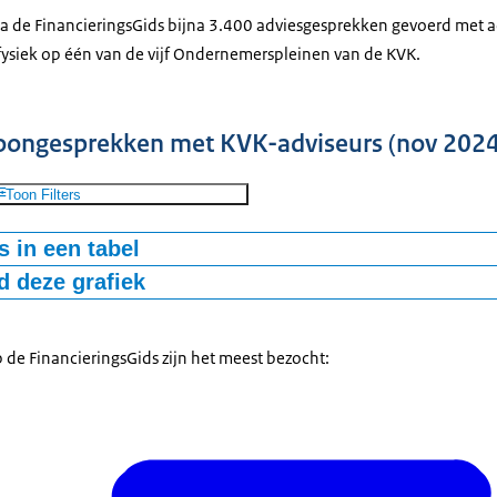
03
1.020
-bestand
de FinancieringsGids bijna 3.400 adviesgesprekken gevoerd met ad
82
754
 fysiek op één van de vijf Ondernemerspleinen van de KVK.
60
749
38
925
84
783
foongesprekken met KVK-adviseurs (nov 2024
2
567
29
Toon Filters
608
04
959
 in een tabel
66
1322
 deze grafiek
tal gesprekken met adviseurs
0
-bestand
 de FinancieringsGids zijn het meest bezocht:
5
7
3
0