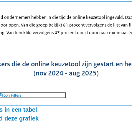
879
534
-bestand
d ondernemers hebben in die tijd de online keuzetool ingevuld. Da
46
oorlopen. Van die groep bekijkt 81 procent vervolgens de lijst van f
48
ing. Van hen klikt vervolgens 47 procent direct door naar minimaal 
504
436
77
ers die de online keuzetool zijn gestart en h
585
032
(nov 2024 - aug 2025)
457
Toon Filters
 in een tabel
 deze grafiek
tart
Voltooid
5
604