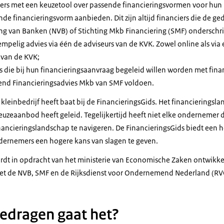
rs met een keuzetool over passende financieringsvormen voor hun 
ende financieringsvorm aanbieden. Dit zijn altijd financiers die de g
g van Banken (NVB) of Stichting Mkb Financiering (SMF) onderschri
empelig advies via één de adviseurs van de KVK. Zowel online als via 
van de KVK;
die bij hun financieringsaanvraag begeleid willen worden met finan
end Financieringsadvies Mkb van SMF voldoen.
leinbedrijf heeft baat bij de FinancieringsGids. Het financieringsla
uzeaanbod heeft geleid. Tegelijkertijd heeft niet elke ondernemer d
nancieringslandschap te navigeren. De FinancieringsGids biedt een 
dernemers een hogere kans van slagen te geven.
rdt in opdracht van het ministerie van Economische Zaken ontwikk
t de NVB, SMF en de Rijksdienst voor Ondernemend Nederland (RV
edragen gaat het?