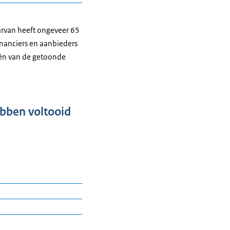
arvan heeft ongeveer 65
inanciers en aanbieders
één van de getoonde
ebben voltooid