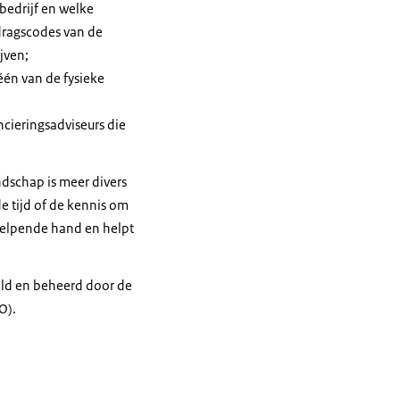
bedrijf en welke
edragscodes van de
jven;
één van de fysieke
cieringsadviseurs die
ndschap is meer divers
e tijd of de kennis om
helpende hand en helpt
eld en beheerd door de
O).