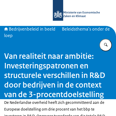
Naar de homepage van Bedrijvenbele
Ministerie van Economische
Zaken en Klimaat
Bedrijvenbeleid in beeld
Beleidsthema's onder de
loep
Vu
Van realiteit naar ambitie:
Investeringspatronen en
structurele verschillen in R&D
door bedrijven in de context
van de 3-procentdoelstelling
De Nederlandse overheid heeft zich gecommitteerd aan de
Europese doelstelling om drie procent van het bbp te
investeren in R&D. Ongeveer tweederde van die totale R&D-