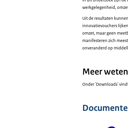
werkgelegenheid, omzet e
Uit de resultaten kunne
innovatievouchers lijk
omzet, maar geen meetbaa
manifesteren zich meesta
onveranderd op middell
Meer weten
Onder 'Downloads' vindt
Documente