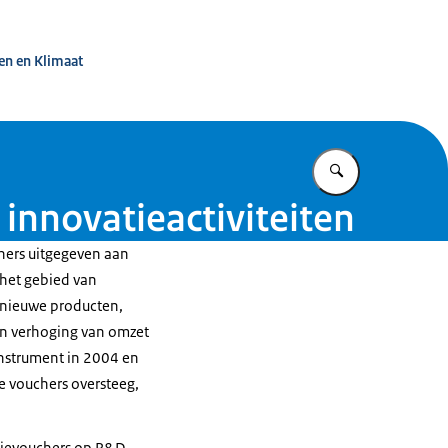
d in beeld
en en Klimaat
Vul in wat u z
innovatieactiviteiten
hers uitgegeven aan
 het gebied van
r nieuwe producten,
en verhoging van omzet
 instrument in 2004 en
e vouchers oversteeg,
atievouchers op R&D,