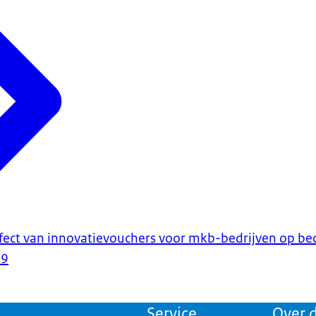
fect van innovatievouchers voor mkb-bedrijven op bed
19
Service
Over d