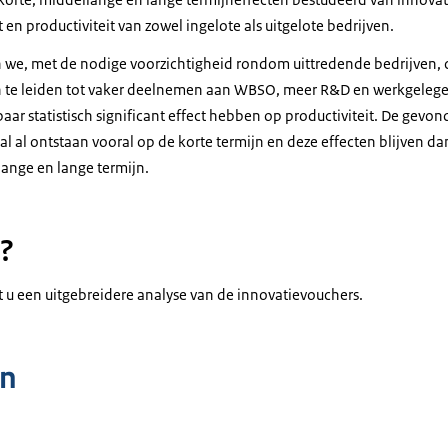
n productiviteit van zowel ingelote als uitgelote bedrijven.
n we, met de nodige voorzichtigheid rondom uittredende bedrijven,
en te leiden tot vaker deelnemen aan WBSO, meer R&D en werkgeleg
r statistisch significant effect hebben op productiviteit. De gevon
l al ontstaan vooral op de korte termijn en deze effecten blijven dan
ange en lange termijn.
?
 u een uitgebreidere analyse van de innovatievouchers.
n