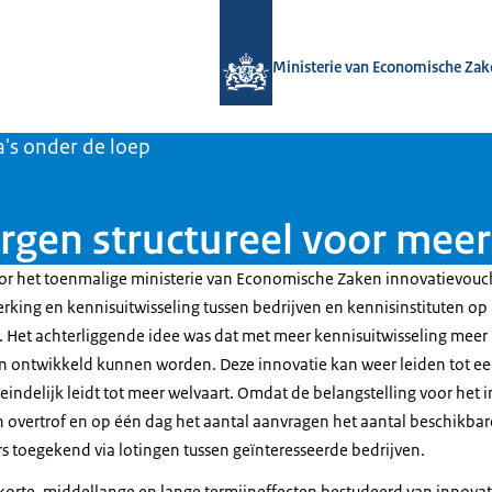
Naar de homepage van Bedrijvenbelei
Ministerie van Economische Zak
's onder de loep
gen structureel voor meer 
or het toenmalige ministerie van Economische Zaken innovatievouc
ing en kennisuitwisseling tussen bedrijven en kennisinstituten op
. Het achterliggende idee was dat met meer kennisuitwisseling mee
n ontwikkeld kunnen worden. Deze innovatie kan weer leiden tot e
iteindelijk leidt tot meer welvaart. Omdat de belangstelling voor het
 overtrof en op één dag het aantal aanvragen het aantal beschikbar
rs toegekend via lotingen tussen geïnteresseerde bedrijven.
e korte, middellange en lange termijneffecten bestudeerd van innov