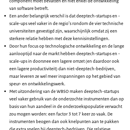
component moet bevatten en niet enkel de ontwikkeling
van software betreft.
Een ander belangrijk verschil is dat deeptech-startups en -
scale-ups veel vaker in de regio’s rondom de vier technische
universiteiten gevestigd zijn, waarschijnlijk omdat zij een
sterkere relatie hebben met deze kennisinstellingen.
Door hun focus op technologische ontwikkeling en de lange
aanlooptijd naar de markt hebben deeptech-startups en -
scale-ups in doorsnee een lagere omzet (en daardoor ook
een lagere productiviteit) dan niet-deeptech-bedrijven,
maar leveren ze wel meer inspanningen op het gebied van
speur- en ontwikkelingswerk.
Met uitzondering van de WBSO maken deeptech-startups
veel vaker gebruik van de onderzochte instrumenten dan op
basis van hun aandeel in de onderzoekspopulatie verwacht
zou mogen worden: een factor 3 tot 7 keer zo vaak. De
instrumenten beogen dan ook knelpunten aan te pakken
die extra spelen bij deeptech-bedrijven. Die relatieve