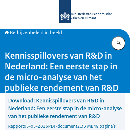
Naar de homepage van Bedrijvenbele
Ministerie van Economische
Zaken en Klimaat
Bedrijvenbeleid in beeld
Vu
Kennisspillovers van R&D in
Nederland: Een eerste stap in
de micro-analyse van het
publieke rendement van R&D
Download:
Kennisspillovers van R&D in
Nederland: Een eerste stap in de micro-analyse
van het publieke rendement van R&D
Rapport
05-03-2026
PDF-document
2.33 MB
48 pagina's