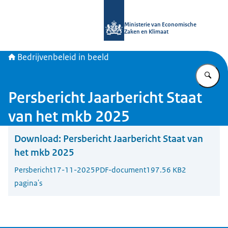
Naar de homepage van Bedrijvenbele
Ministerie van Economische
Zaken en Klimaat
Bedrijvenbeleid in beeld
Vu
Persbericht Jaarbericht Staat
van het mkb 2025
Download:
Persbericht Jaarbericht Staat van
het mkb 2025
Persbericht
17-11-2025
PDF-document
197.56 KB
2
pagina's