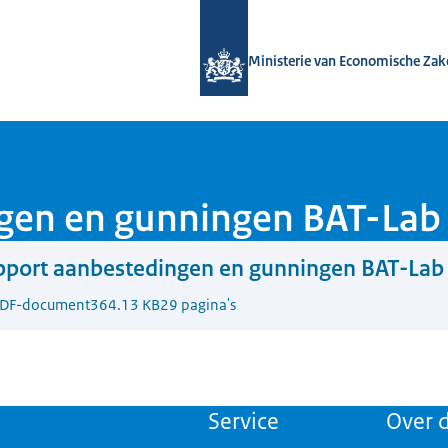
Naar de homepage van Bedrijvenbelei
Ministerie van Economische Zak
gen en gunningen BAT-Lab
pport aanbestedingen en gunningen BAT-Lab
DF-document
364.13 KB
29 pagina's
Service
Over d