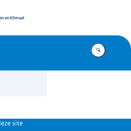
d in beeld
en en Klimaat
Vul in wat u z
eze site