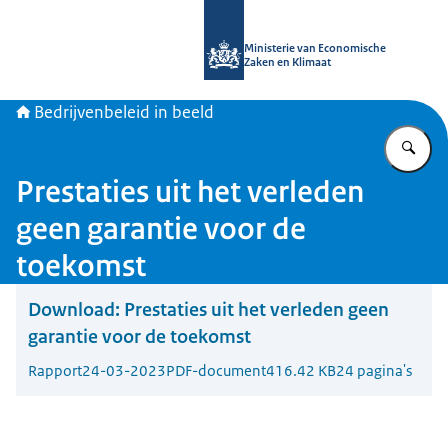
Naar de homepage van Bedrijvenbele
Ministerie van Economische
Zaken en Klimaat
Bedrijvenbeleid in beeld
Vu
Prestaties uit het verleden
geen garantie voor de
toekomst
Download:
Prestaties uit het verleden geen
garantie voor de toekomst
Rapport
24-03-2023
PDF-document
416.42 KB
24 pagina's