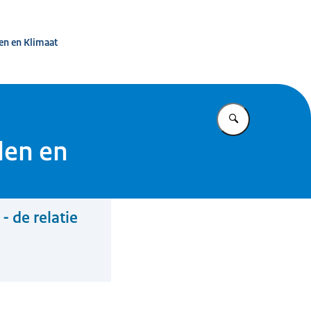
d in beeld
en en Klimaat
Vul in wat u z
len en
 de relatie