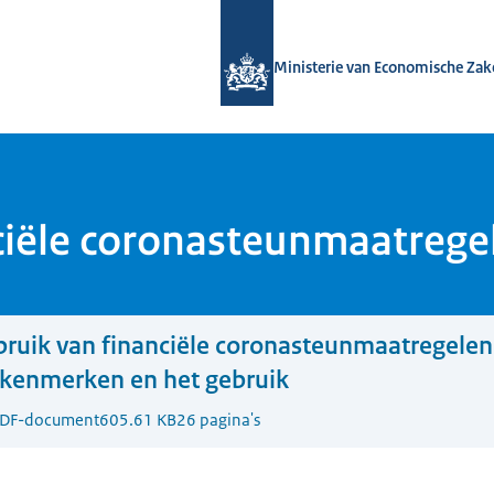
Naar de homepage van Bedrijvenbelei
Ministerie van Economische Zak
nciële coronasteunmaatrege
ruik van financiële coronasteunmaatregelen -
skenmerken en het gebruik
DF-document
605.61 KB
26 pagina's