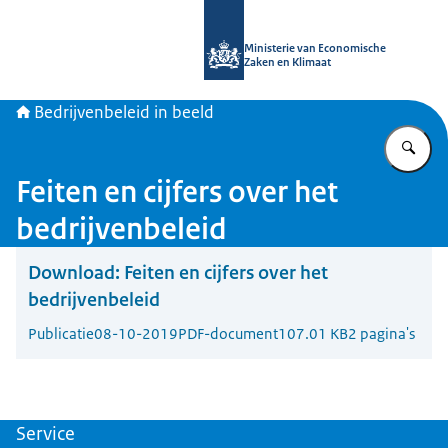
Naar de homepage van Bedrijvenbele
Ministerie van Economische
Zaken en Klimaat
Bedrijvenbeleid in beeld
Vu
Feiten en cijfers over het
bedrijvenbeleid
Download:
Feiten en cijfers over het
bedrijvenbeleid
Publicatie
08-10-2019
PDF-document
107.01 KB
2 pagina's
Service