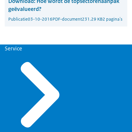
Download:
Hoe wordt de topsectorenaanpak
geëvalueerd?
Publicatie
03-10-2016
PDF-document
231.29 KB
2 pagina's
Service