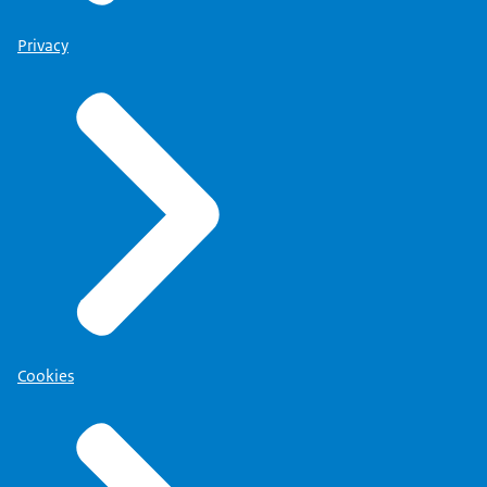
Klik hier
om naar het onderzoeksrapport te
gaan.
Privacy
Klik hier
om naar het onderzoeksrapport te
gaan.
Cookies