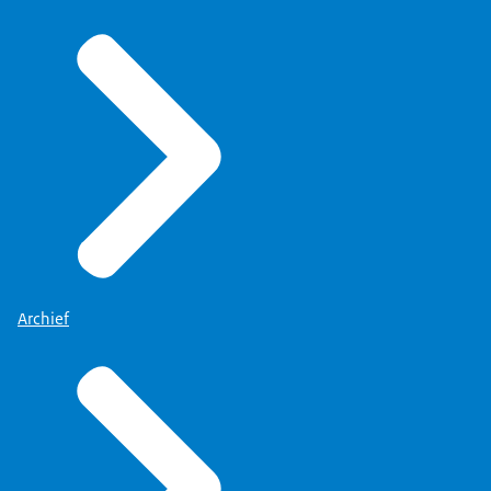
Fiscale ondernemerschapsregelingen
2024
SEED Capital, Business Angel-regeling en
Dutch Venture Initiative
2024
Risicokapitaalinstrumentarium
Dit rapport bevat het periodieke
2024
evaluatieonderzoek van het Innovatiekrediet
Nationaal Bureau voor Toerisme en
Archief
over de periode 2018-2022. De nadruk van de
Congressen (NBTC)
evaluatie ligt op de doeltreffendheid, het
doelgroepbereik en de doelmatigheid van het
2024
beleid en de uitvoering van het
In dit onderzoeksrapport staat de kwantitatieve
Speelveldtoets klimaatbeleid industrie
Innovatiekrediet.
evaluatie van het gebruik, de doeltreffendheid,
de procesgang en de neveneffecten van de