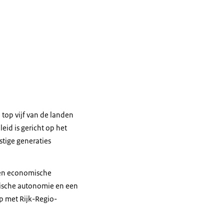
top vijf van de landen
eid is gericht op het
stige generaties
p en economische
gische autonomie en een
p met Rijk-Regio-