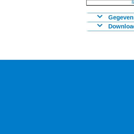
Gegevens
Download
Figuur als PNG
B - U
Download CSV
C - Inno
D - Weerbaar 