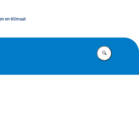
d in beeld
en en Klimaat
Vul in wat u z