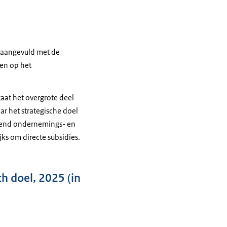
n aangevuld met de
ben op het
gaat het overgrote deel
r het strategische doel
ntend ondernemings- en
jks om directe subsidies.
h doel, 2025 (in